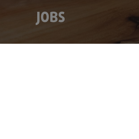
JOBS
Werksstudent:in (w/m/d) Produktion
Werksstudent