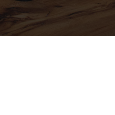
KOMM INS TEAM
Offene Stellen
Werksstudent:in (w/m/d) 
Werkstudent